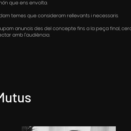
món que ens envolta.
dam temes que consideram rellevants i necessaris.
olupam anuncis des del concepte fins a la peça final, cer
ctar amb l'audiència.
 Mutus