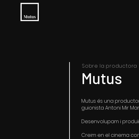
Sobre la productora
Mutus
Mutus és una productor
guionista Antoni Mir Marí
Desenvolupam i produïm 
Creim en el cinema com