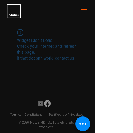
Widget Didn’t Load
Check your internet and refresh
this page.
If that doesn’t work, contact us.
Termes i Condicions
Política de Privadesa
© 2026 Mutus MKT, SL. Tots els drets
reservats.