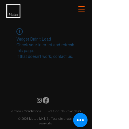
Widget Didn’t Load
Check your internet and refresh
this page.
If that doesn’t work, contact us.
Termes i Condicions
Política de Privadesa
© 2026 Mutus MKT, SL. Tots els drets
reservats.