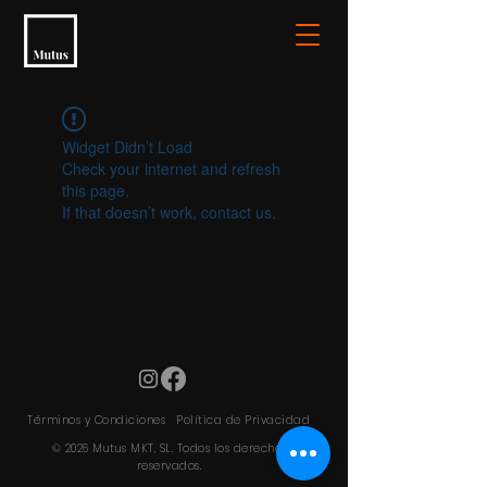
Widget Didn’t Load
Check your internet and refresh
this page.
If that doesn’t work, contact us.
Términos y Condiciones
Política de Privacidad
© 2026 Mutus MKT, SL. Todos los derechos
reservados.